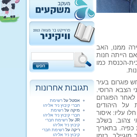
רה ממנו, האב
אם הייתה חנות
ית-הכנסת כמו
ות.
יק את לימודיו. ביולי 1940 התרחש פוגרום בעיר
תגובות אחרונות
י הצבא הרוסי.
אכזרית. לאחר הפוגרום
אסטל
על
רשימת
ת על היהודים
חברי קיבוץ ניר אליהו
מיקה
על
רשימת
לו עליו: איסור
חברי קיבוץ ניר אליהו
י צהוב. בשלב
JR
על
רשימת חברי
קיבוץ ניר אליהו
גיל 60 גויסו לעבודת כפיה. בתאריך
ריקה
על
רשימת חברי
ור מוגיילב, בזמן
קיבוץ ניר אליהו