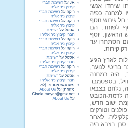
JR
על
רשימת חברי
בני משפחתו שיחדו אנשי
קיבוץ ניר אליהו
ריקה
על
רשימת חברי
ו למחנה כפיה
קיבוץ ניר אליהו
ומשם חזר לאחר חצי שנה חולה ומותש. בפסח 1942 חל גירוש נוסף
ריקה
על
רשימת חברי
קיבוץ ניר אליהו
ף לשוחד. הם
אסטל
על
רשימת
 הראשון. יוסף
חברי קיבוץ ניר אליהו
ריקה
על
רשימת חברי
הם הסתתרו עד
קיבוץ ניר אליהו
ק קירות.
ריקה
על
רשימת חברי
קיבוץ ניר אליהו
אסטל
על
רשימת
בנסיון ראשון לעלות לארץ הגיע
חברי קיבוץ ניר אליהו
בריטי לנוער,
ריקה
על
רשימת חברי
קיבוץ ניר אליהו
ר, היה במחנה
אסטל
על
רשימת
חברי קיבוץ ניר אליהו
ויל, בספטמבר
משתמש אנונימי (לא
יה, נלחם בצבאו
מזוהה)
על
About Us
Gisela.meyer@gmx.net
 הרי מנשה. בשנת 02.1950 היגעה לרמת-הכובש
על
About Us
מת ישוב חדש,
ים, פולנים וטורקים
לקיליה. לאחר
 סרן בצבא היה