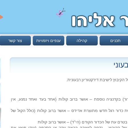
תכנים
קהילה
ענפים ויזמויות
צור קשר
עוני
ור) בקדנציה נוספת – אושר ברוב קולות (אחד בעד ואחד נמנע, אין
ל 100 ש"ח לרכישת כדור רגל חדש מתוצרת אדידס – אושר ברוב קולות (כולל הקול של
טרם עת של הכדור הקודם (הי"ד) – אושר ברוב קולות
 של הקיבוץ – נדחה לישיבה הבאה עקב אי הסכמה (עידן פוצץ את