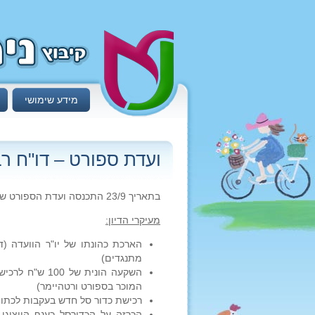
מידע שימושי
ועדת ספורט – דו"ח רב
בתאריך 23/9 התכנסה ועדת הספורט של הקיבוץ לישיבת דירקטוריון רבעונית.
מעיקרי הדיון:
הארכת כהונתו של יו"ר הוועדה (ד
מתנגדים)
השקעה הונית ש
המוכר בספורט ורטהיימר)
רכישת כדור סל חדש בעקבות לכתו ב
הכרזה על הכדורסל כענף הייצוגי