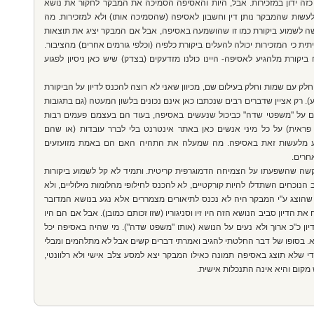
כזה ידון במזכירות. אבל, היות והאסיפה הסמיכה את המבקר לחקור את נושא
שות שהמבקר נותן דין וחשבון לאסיפה (שהסמיכה אותו) ולא למזכירות. מה
 לשמוע ביקורת כמו זו שהושמעה באסיפה, אבל אם המבקר יציג את תוצאות
ית כי המזכירות יכולה להעלים ביקורת כלפיה (וכלפי גורמים אחרים) מהציבור.
יקורת מלהגיע לאסיפה- היינו כולנו מזדעקים (בצדק) שיש כאן ניסיון לפגוע
חלק עם שמות וחלק בעילום שם, מכיוון שאני לא רוצה להכנס לדיון על הביקורת
 רק אציין שדברים רבים שנכתבו כאן אינם נכונים בלשון המעטה (גם בתגובות
ים על "משפטי שדה" כביכול שנעשים באסיפה, בעוד הם בעצמם פעמים רבות
פראית) על כל מיני אנשים כאן באתר אינטרנט בלי לברר עובדות (או שהם
וע מלעשות זאת באסיפה. מה שמעלה את התהיה האם הם באמת מזועזעים
חרים.
שה שהשפעתו על הצמיחה הדמוגרפית קריטית. ותמיד לא קל לשמוע ביקורות
הנוכחים השתדלו להיות קורקטיים, לא להכנס לחילופי מהלומות מילוליים, ולא
שהוצג ע"י המבקר היה לא נכנס לתיאורים מצמררים אלא נגע בנושא המדובר
ת הדיון סביב הנושא הזה היו זיו וסניגוריו (שזו זכותם כמובן). אבל אם הם היו
ן כ"כ ארוך ולא נעים על הנושא (אותו "משפט שדה"). מי שהיה באסיפה יכל
. בסופו של דבר החלטתי להגיב ואמרתי דברים קשים אבל לא מתלהמים ומבלי
י שלא תוצג באסיפה תמונה כאילו המבקר יצא למסע צלב אישי ולא רלוונטי,
 מקום והיא אינה התנכלות אישית.