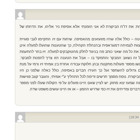
בדות: את דו"ח הביקורת לא אני הזמנתי אלא אסיפת ניר אליהו. את הדחתו של
 – כולל אלה שהיו מזועזעים מהאסיפה. שיחות עם זיו התקיימו לגבי סוגיית
 בצוות לצמיחה דמוגראפית ובהנהלת הקהילה, כך שהטענות שהועלו למעלה אינן
את כל מה שאני כותב פה בניגוד לחלק מהטוקבקים למעלה. זיו בחר להתעמת
לל זה נשאב המבקר והתמקד בו – אבל את הטענה הזו צריך להפנות למבקר.
מספר פעולות מתקנות ובהן חלוקת עבודה אחרת בין אמיתי זיו ורמי על מנת
 גדולים להשתפר ועל כך העידו חברים באסיפה, כולל כאלה שלפני כן היו
הביקורת. נוסח מסמך תרשים זרימה לכל התהליך ע"י אמיתי, והוגבר קצב פגישות
 שמעז יצא מתוק. יש לציין שאם היינו פועלים על פי הקולות שעלו לפני מספר
ברים ומדיחים את זיו כפי שדרש ההמון – או אז היינו עושים משפט שדה.