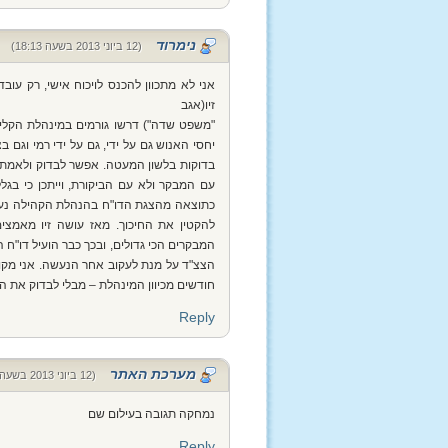
נימרוד
(12 ביוני 2013 בשעה 18:13)
אני לא מתכוון להכנס לויכוח אישי, רק עו
זיו(אגב
"משפט שדה") דרשו גורמים במינהלת הקליטה
יחסי האנוש גם על ידי, גם על ידי רמי וגם
בדוקות בלשון המעטה. אפשר לבדוק ולאמת 
עם המבקר ולא עם הביקורת, וייתכן כי בג
כתוצאה מהצגת הדו"ח בהנהלת הקהילה נעשו 
להקטין את החיכוך. מאז עושה זיו מאמצים
המבקרים הכי גדולים, ובכך כבר הועיל דו"ח 
הצצ"ד על מנת לעקוב אחר הנעשה. אני מקווה
חודשים מכיוון המינהלת – מבלי לבדוק את הד
Reply
מערכת האתר
(12 ביוני 2013 בשעה 18:34)
נמחקה תגובה בעילום שם
Reply