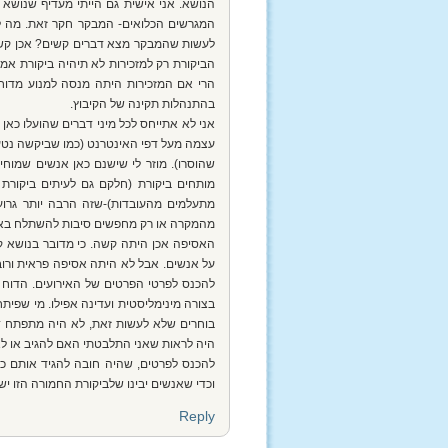
הנושא. אני אישית גם הייתי מעדיף שנושא 
המגרשים הכלואים- המבקר חקר זאת. מה לע
לעשות שהמבקר מצא דברים קשים? אכן קשה
הביקורת רק למזכירות לא תיהיה ביקורת אמית
הרי אם המזכירות היתה מנסה למנוע מדוח ב
בהתנהלות תקינה של הקיבוץ.
אני לא אתייחס לכל מיני דברים שהועלו כאן 
עצמה מעל דפי האינטרנט (כמו שביקשה נטע).
שהוסרו). מוזר לי שישנם כאן אנשים שמוח
מותחים ביקורת (חלקם גם לעיתים ביקורת 
מתעלמים מהעובדות)-שזה הרבה יותר גר
מהמקרה או רק מחפשים סיבות להשתלח בא
האסיפה אכן היתה קשה. כי מדובר בנושא ק
על אנשים. אבל לא היתה אסיפה פראית ורוב 
להכנס לפרטי הפרטים של האירועים. הדוח 
בצורה מינימליסטית ועדינה אפילו. מי שפיתח א
בוחרים שלא לעשות זאת, לא היה מתפתח דיו
היה לראות שאני התלבטתי האם להגיב או לא
להכנס לפרטים, שהיה חובה להגיד אותם כד
וכדי שאנשים יבינו שלביקורת החמורה הזו יש
Reply