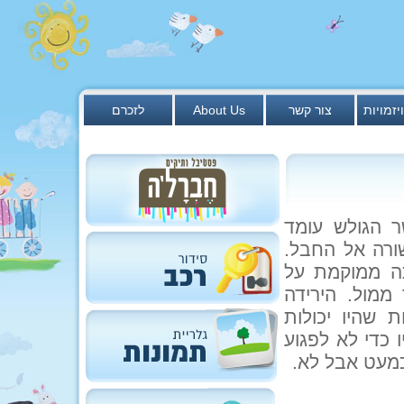
יזמויות
צור קשר
About Us
לזכרם
ר הגולש עומד
ורה אל החבל.
תה ממוקמת על
ממול. הירידה
 שהיו יכולות
 כדי לא לפגוע
כמעט אבל לא.