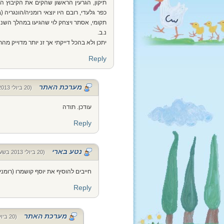
תיקון, הגרעין הראשון שהקים את הקיבוץ הי
כפר גלעדי, רובם היו יוצאי רומניה/הונגריה 
תקומי, אסתר ויצחק לוי שהגיעו במהלך השנ
נ.ב.
יתכן ולא בהכל דייקתי אך זנ יותר מדוייק 
Reply
מערכת האתר
(20 ביולי 2013 בשעה 14:19)
עודכן. תודה
Reply
נטע בארי
(20 ביולי 2013 בשעה 16:08)
חייבים להוסיף את יוסף קושמרו (רומני
Reply
מערכת האתר
(20 ביולי 2013 בשעה 23:13)