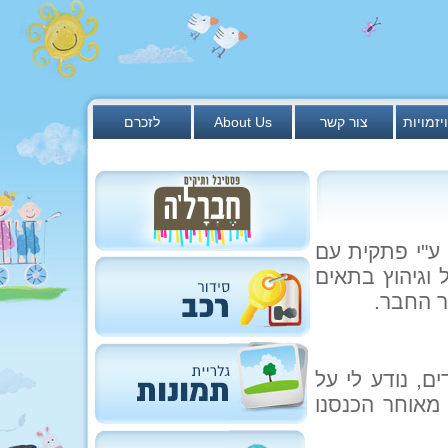
יזמויות
צור קשר
About Us
לזכרם
ע"י פתקית עם
 וגיהוץ בתאים
ר החבר.
ם, נודע לי על
מאוחר הכנסנו