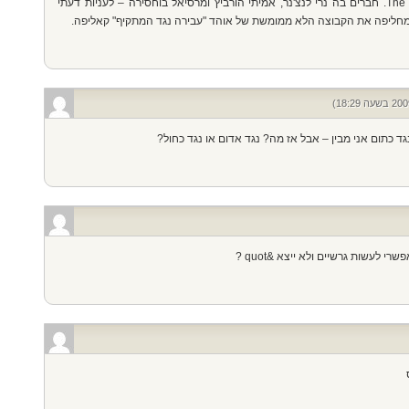
יש קבוצה חדשה באליפות – The Beez Kneez. חברים בה נרי לנצ'נר, אמיתי הורביץ ומרסיאל בוחסירה – לעניות דעתי
 מחליפה את הקבוצה הלא ממומשת של אוהד "עבירה נגד המתקיף" קאליפה.
 כתום אני מבין – אבל אז מה? נגד אדום או נגד כחול?
 לעשות גרשיים ולא ייצא &quot ?