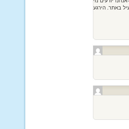
נחנו יודעים מי
יל באתר. הירגע