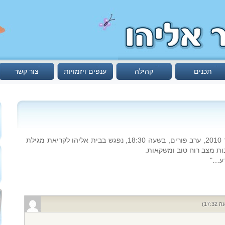
תכנים
קהילה
ענפים ויזמויות
צור קשר
במוצ"ש י"ג אדר תש"ע – ‏27 בפברואר 2010, ערב פורים, בשעה 18:30, נפגש בבית אליהו לקריאת מגילת
ות מצב רוח טוב ומשקאות.
דע…"