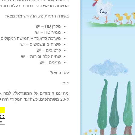
הרשמה מראש ויהיו כרוכים בעלות נוס
בשורה התחתונה, הנה רשימת מצאי:
מקרן HD – יש
ממיר HD – יש
מערכת סראונד + חמישה רמקולים 
פיצוחים ונשנושים – יש
קרטיבים – יש
שתיה קלה ובירות – יש
מזגנים – יש
לא תבואו?
נ.ב.
מה עם הימורים על המונדיאל? למה א
ל-20 משתתפים, כשהיעד המקורי היה 100… בושות…