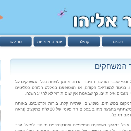
תכנים
קהילה
ענפים ויזמויות
צור קשר
 וכפי שכבר הודענו, הציבור הרחב מוזמן לצפות בכל המשחקים על
איכות HD בבית אליהו. בניגוד למונדיאל הקודם, אז הצטופפנו במקלט הלוהט כפליטים
 מזגנים איכותיים, כך שבאמת אין שום תירוץ לא להגיע השנה.
המקום בפיצוחים, נשנושים, שתייה קלה, בירות וקרטיבים, באותה
מתכונת מהמונדיאל הקודם – כל מי שמשתתף בחגיגה מחויב בסכום חד פעמי של 20 ש"ח בתקציב (נראה
אם תגיבו).
בי אוכל במהלך משחקים ספציפיים ואטרקטיביים מיוחד. למשל, ערב
טליה, על האש במשחק של ארגנטינה וכדומה. אירועים כאלו יחייבו