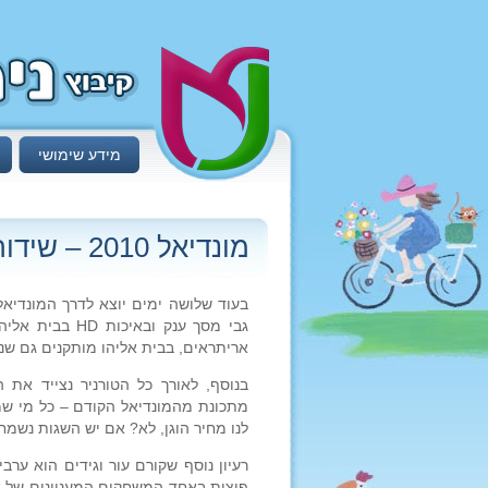
מידע שימושי
מונדיאל 2010 – שידור המשחקים
בעוד שלושה ימים יוצא לדרך המונדיאל
גבי מסך ענק וב
אריתראים, בבית אליהו מותקנים גם שני
בנוסף, לאורך כל הטורניר נצייד את 
לנו מחיר הוגן, לא? אם יש השגות נשמח 
רעיון נוסף שקורם עור וגידים הוא ער
פיצות באחד המשחקים המעניינים של אי