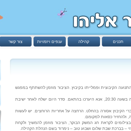
תכנים
קהילה
ענפים ויזמויות
צור קשר
 התנועה הקיבוצית ופמלייתו בקיבוץ. הציבור מוזמן להשתתף במפגש
כמו כן ביום רביעי צפויה אסיפה חשובה בשעה 20:30, אנא היערכו בהתאם. סדר היום ישלח לאחר ישיבת
רי הקיבוץ אסורה בהחלט. הרחצה על אחריות הרוחצים. יש לעשות
, ולהחזיר כסאות למקומם.
צילומים לקראת חג המשק הבוקר, הציבור מוזמן להמשיך ולקחת
י – בברכת שבת שלום ושבוע טוב – נימרוד בשם הנהלת הקהילה.