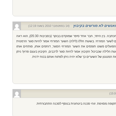
ואנשים לא מורשים בקיבוץ
(14 בספטמבר 2010 בשעה 12:19)
לא מעט אנשים פנו אלינו אחרי שקראו את הכתבה. בין היתר, חבר אחד סיפר שמוקדם בבוקר (בסביבות 05:30), הוא ראה
 לשער המזרחי. בשעות הללו (לילה) השער המזרחי אמור להיות סגור הרמטית
. הפועלים פשוט תופסים את השער המזרחי הסגור, דוחפים אותו, פותחים אותו
ות הלילה שכביכול הקיבוץ אמור להיות סגור לרכבים, הקיבוץ בעצם פרוץ! ניתן
ת המנגנון של השערים כך שלא יהיה ניתן לפתוח אותם בכוח ידנית.
ופה מסוימת. זוהי סכנה ביטחונית בנוסף לסכנה התחבורתית.