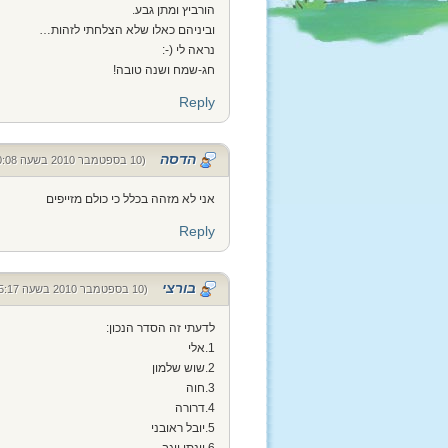
הורביץ ומתן גבע.
וביניהם כאלו שלא הצלחתי לזהות…
נראה לי (-:
חג-שמח ושנה טובה!
Reply
הדסה
(10 בספטמבר 2010 בשעה 10:08)
אני לא מזהה בכלל כי כולם מזייפים
Reply
בורצי
(10 בספטמבר 2010 בשעה 15:17)
לדעתי זה הסדר הנכון:
1.אלי
2.שוש שלמון
3.חוה
4.דרורה
5.יובל ראובני
6.יונתן יוגב