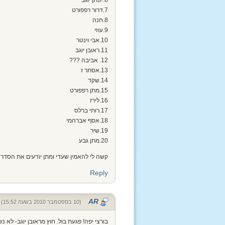
7.דרור רפפורט
8.חנה
9.עוזי
10.אבי וינטר
11.ראובן יוגב
12. אביבה ???
13.אסתר ז
14.שקד
15.מתן רפפורט
16.לירז
17.רותי ברלס
18.אסף אברהמי
19.שיר
20.מתן גבע
קשה לי להאמין שעדי ומתן יודעים את הסדר 
Reply
AR
(10 בספטמבר 2010 בשעה 15:52)
בורצי יפה! פגעת בול. חוץ מראובן יוגב- לא נ