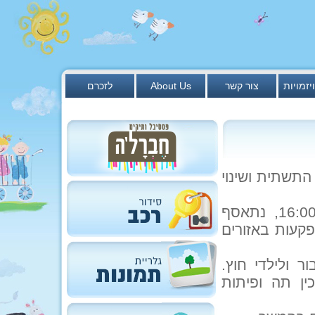
יזמויות
צור קשר
About Us
לזכרם
תשתית ושינוי
ביום החג עצמו, יום חמישי 20/01/2011, בשעה 16:00, נתאסף
פקעות באזורים
ר ולילדי חוץ.
ן תה ופיתות