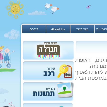
יזמויות
צור קשר
About Us
לזכרם
נים, האופות
ו נירה.
 לזהות ולאסוף
 במרפסת הבית