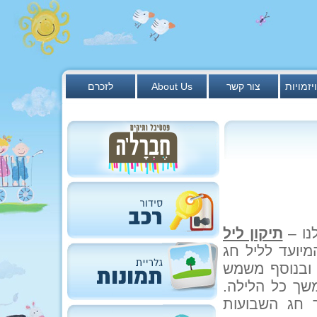
יזמויות
צור קשר
About Us
לזכרם
נו –
תיקון ליל
המיועד לליל חג
 ובנוסף משמש
משך כל הלילה.
 חג השבועות