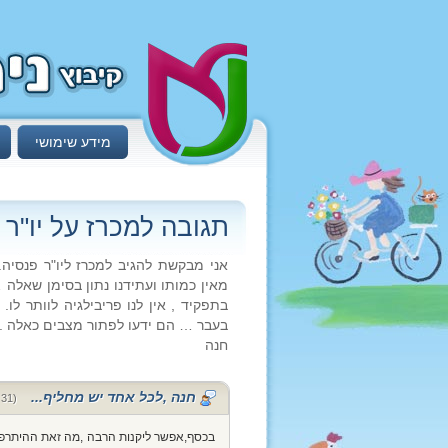
מידע שימושי
תגובה למכרז על יו"ר 
אני מבקשת להגיב למכרז ליו"ר פנסיה
מאין כמותו ועתידנו נתון בסימן שאלה
בתפקיד , אין לנו פריבילגיה לוותר לו
בעבר … הם ידעו לפתור מצבים כאלה .
חנה
חנה ,לכל אחד יש מחליף...
(31 ביולי 2011 בשעה 20:26)
בכסף,אפשר ליקנות הרבה ,מה זאת ההיתרפסו