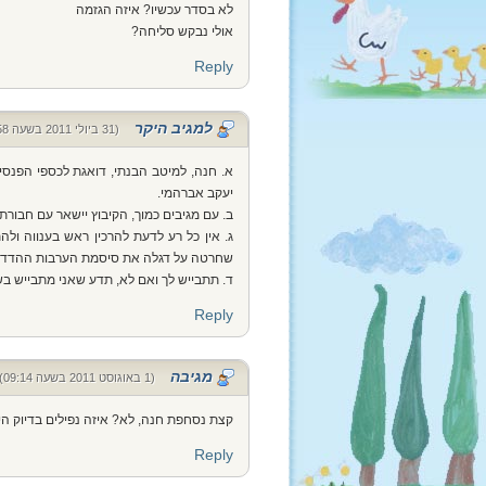
לא בסדר עכשיו? איזה הגזמה
אולי נבקש סליחה?
Reply
למגיב היקר
(31 ביולי 2011 בשעה 21:58)
א. חנה, למיטב הבנתי, דואגת לכספי הפנסי
יעקב אברהמי.
ב. עם מגיבים כמוך, הקיבוץ יישאר עם חבורת
ג. אין כל רע לדעת להרכין ראש בענווה ו
שחרטה על דגלה את סיסמת הערבות ההדדי
ד. תתבייש לך ואם לא, תדע שאני מתבייש בש
Reply
מגיבה
(1 באוגוסט 2011 בשעה 09:14)
קצת נסחפת חנה, לא? איזה נפילים בדיוק היו כ
Reply