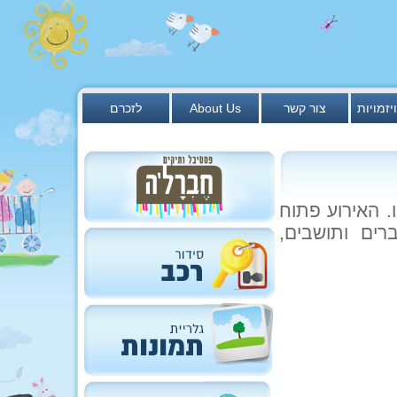
יזמויות
צור קשר
About Us
לזכרם
. האירוע פתוח
רים ותושבים,