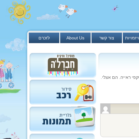
יזמויות
צור קשר
About Us
לזכרם
י ראייה. הם אצלי.