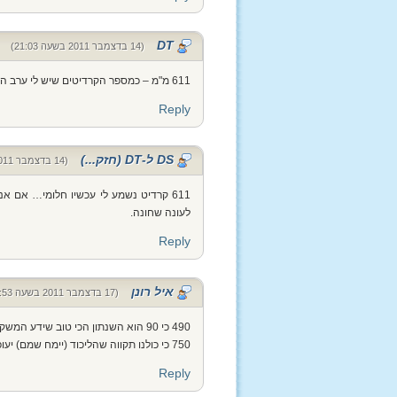
DT
(14 בדצמבר 2011 בשעה 21:03)
611 מ"מ – כמספר הקרדיטים שיש לי ערב המחזור התשיעי (איך נפלו גיבורים…)
Reply
DS ל-DT (חזק...)
(14 בדצמבר 2011 בשעה 23:49)
611 קרדיט נשמע לי עכשיו חלומי… אם א
לעונה שחונה.
Reply
איל רונן
(17 בדצמבר 2011 בשעה 19:53)
490 כי 90 הוא השנתון הכי טוב שידע המשק!
750 כי כולנו תקווה שהליכוד (יימח שמם) יעופו משלטון!!
Reply