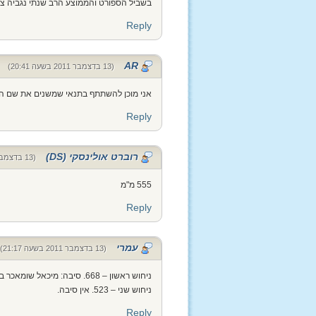
בשביל הספורט והממוצע הרב שנתי נגביה ציפיות – 700 מ"מ(כולל הגולים בליגה האירופית, בליגה, בגב
Reply
AR
(13 בדצמבר 2011 בשעה 20:41)
אני מוכן להשתתף בתנאי שמשנים את שם התח
Reply
רוברט אולינסקי (DS)
(13 בדצמבר 2011 בשעה 21:02)
555 מ"מ
Reply
עמרי
(13 בדצמבר 2011 בשעה 21:17)
ניחוש ראשון – 668. סיבה: מיכאל שומאכר בגימטריה.
ניחוש שני – 523. אין סיבה.
Reply