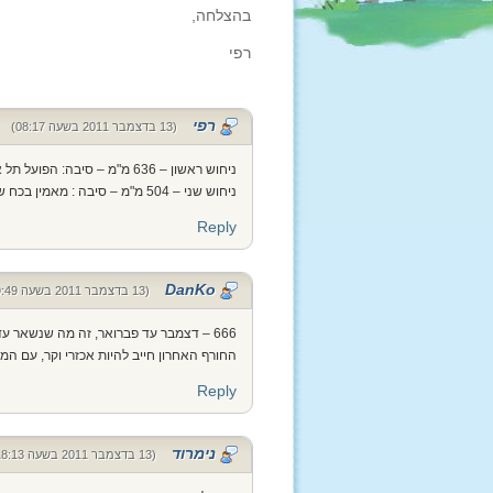
בהצלחה,
רפי
רפי
(13 בדצמבר 2011 בשעה 08:17)
ניחוש ראשון – 636 מ"מ – סיבה: הפועל תל אביב בגמטריה
ניחוש שני – 504 מ"מ – סיבה : מאמין בכח של המספרים ואם הם אומרים 504 אני הולך איתם.
Reply
DanKo
(13 בדצמבר 2011 בשעה 09:49)
666 – דצמבר עד פברואר, זה מה שנשאר עד השחרור.
החורף האחרון חייב להיות אכזרי וקר, עם המו
Reply
נימרוד
(13 בדצמבר 2011 בשעה 18:13)