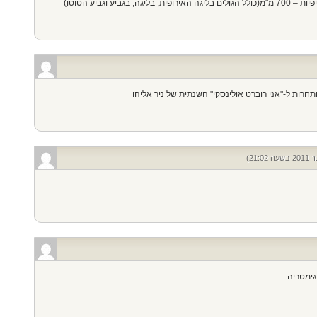
יע וגביע הטוטו)
רות ל-"אני רוברט אולינסקי" השנתית של ניר אליהו