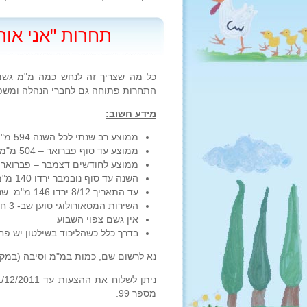
תחרות "אני אורי
התחרות פתוחה גם לחברי הנהלה ומשפ
מידע חשוב:
ממוצע רב שנתי לכל השנה 594 מ"מ
ממוצע עד סוף פברואר – 504 מ"מ
ממוצע לחודשים דצמבר – פברואר 393 מ"מ
השנה עד סוף נובמבר ירדו 140 מ"מ שזה 125% מהממוצע הרב שנתי לתקופה
עד התאריך 8/12 ירדו 146 מ"מ. שנה שעברה ירדו 144 עד סוף דצמבר
השירות המטאורולוגי טוען שב- 3 חודשים הבאים יהיה פחות מהממוצע
אין גשם צפוי השבוע
בדרך כלל כשהליכוד בשילטון יש פח
נא לרשום שם, כמות במ"מ וסיבה (במקר
מספר 99.