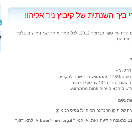
 בץ" השנתית של קיבוץ ניר אליהו!
כל מה שצריך זה לנחש כמה מ"מ גשם ירדו עד סוף פברואר 2012. לכל אחד מותר שני ניחושים בלבד.
חותיהם.
ות גשם
ה של תיקו ההכרעה תהיה על בסיס הנימוק).
ניתן לשלוח את ההצעות עד 21/12/2011 כתגובה לידיעה זאת, או למייל banir@nirel.org.il או לתא דואר