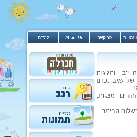
יזמויות
צור קשר
About Us
לזכרם
 י"ב וחגיגות
ל שגב נכדנו
.
ורים, מצגות,
בשלום הביתה .