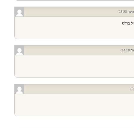
יל ברלס