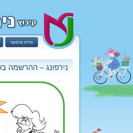
מידע שימושי
נירפונג – ההרשמה בע