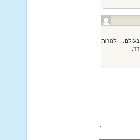
 בעולם… למרות