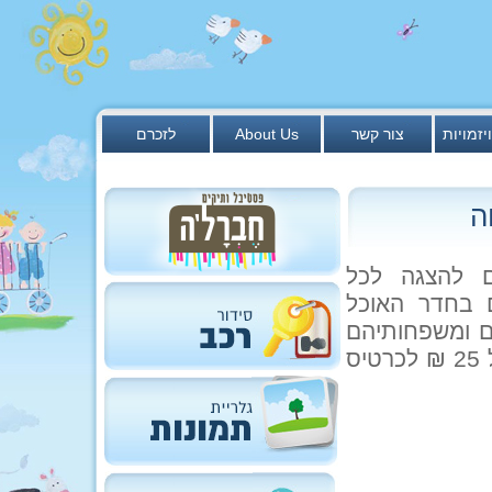
יזמויות
צור קשר
About Us
לזכרם
ה
ם להצגה לכל
שתתקיים בחדר האוכל
יבוץ, נקלטים ומשפחותיהם
ללא תשלום. אפשר (ורצוי )להזמין אורחים בעלות של 25 ₪ לכרטיס