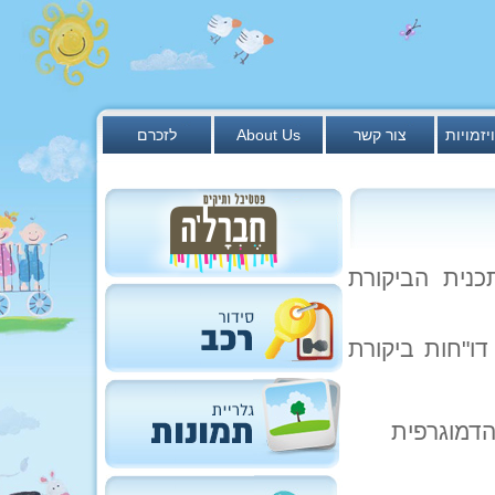
יזמויות
צור קשר
About Us
לזכרם
כנית הביקורת
תקים ביום רביעי 5.6.13 יוצגו דו"חות ביקורת
הדמוגרפית