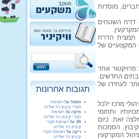
וקת: בתי חברים, מוסדות
 דו"ח השטחים
מקרקעין.
 תמצית הדו"ח
 המקצועיים של
פרויקטור אחד
הבתים החדשים.
תר לעתידו של
תגובות אחרונות
אסטל
על
רשימת
ולי מרכז ילכל
חברי קיבוץ ניר אליהו
ויותיו ותחומי
מיקה
על
רשימת
חברי קיבוץ ניר אליהו
לצה זאת. כיום
JR
על
רשימת חברי
קיבוץ, הסמכות
קיבוץ ניר אליהו
ריקה
על
רשימת חברי
יהול המקרקעין
קיבוץ ניר אליהו