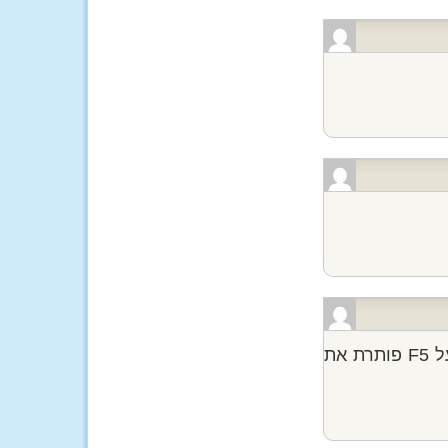
התעדכן, לפעמים התמונה הישנה נשארת, לחיצה על F5 פותרת את