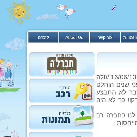
יזמויות
צור קשר
About Us
לזכרם
1. לחברים, לאחר שקראתי שבאסיפה של יום ראשון 16/06/13 עולה
ני שנים הוחלט
הדבר לא התבצע
קו! כך לא היה
לנו כחברה רב
יחסות .