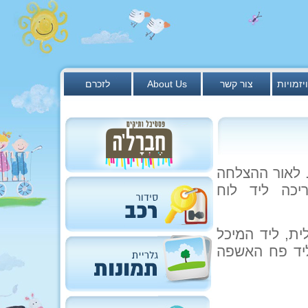
יזמויות
צור קשר
About Us
לזכרם
 בקבוקי זכוכית. לאור ההצלחה
יכה ליד לוח
ית, ליד המיכל
וליד פח האשפה