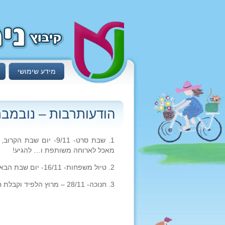
מידע שימושי
הודעותרבות – נובמבר
מאכל לארוחה משותפת ו… להגיע!
2. טיול משפחות- 16/11- יום שבת הבא. הרשמה על לוח המודעות ובמייל.
3. חנוכה- 28/11 – מרוץ הלפיד וקבלת חג בחד"א. פרטים בהמשך.