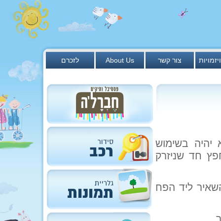
יזמויות
צור קשר
About Us
לזכרם
יהיה בשימוש
פץ חד שניזרק
שאיר ליד הפח
.