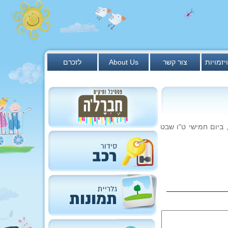
יזמויות
צור קשר
About Us
לזכרם
,
ביום חמישי ט"ו שבט