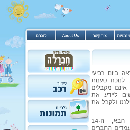
יזמויות
צור קשר
About Us
לזכרם
ה ביום רביעי
 לנוכח טענות
אינם מקבלים
ים ליידע את
ילנט ולקבל את
הקלפי כאמור תתקיים כסדרה ביום שישי הבא, ה-14
עמדים החברים