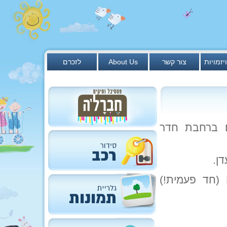
יזמויות
צור קשר
About Us
לזכרם
 הדגלים ברחבת חדר
זרה (חד פעמית!)