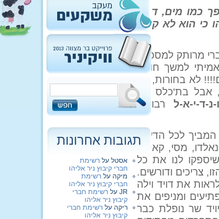
 כמו מים, דיויד
 כי הוא לא קיבל
ל-4 שנים המין הגברי מרותק למסכים,
שי אמיתי למשך חודש
!!!! לא בחורות, לא
, אבל בת'כלס מה
-נ-ד-י-א-ל
רבותייי
המביך לכל הדעות
תגובות אחרונות
אלדו, מסי, קאקה,
 שיספקו לנו את כל
אסטל
על
רשימת
חברי קיבוץ ניר אליהו
, צריכים ודורשים.
מיקה
על
רשימת
אות את דויד וילה
חברי קיבוץ ניר אליהו
JR
על
רשימת חברי
תיעים ומניפים את
קיבוץ ניר אליהו
יד שר נופלת כבר
ריקה
על
רשימת חברי
קיבוץ ניר אליהו