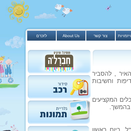
יזמויות
צור קשר
About Us
לזכרם
האיר , להסביר
יפות וחשיבות
כלים המקציעים
 בהמשך.
ל, ביום ראשון