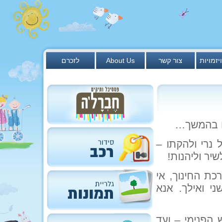
יזמויות
צור קשר
About Us
לזכרם
הקיץ של נרי ולהקתו –
יר וליהנות!
כת החינוך, אי
י ואילך. אנא
הפנימי – ועד