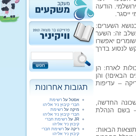
ירושלמי. הודעה
ייסגר.
בנושא השערים:
שלב זה: השער
וקר. בבוקר השומרים יאפשרו
קש לנסוע בדרך
ות לארח: הן
 הבאים!) והן
קה – עדיפות
תגובות אחרונות
אסטל
על
רשימת
כונה החדשה,
חברי קיבוץ ניר אליהו
– בשם הנהלת
מיקה
על
רשימת
חברי קיבוץ ניר אליהו
JR
על
רשימת חברי
קיבוץ ניר אליהו
תוצאות הבאות:
ריקה
על
רשימת חברי
קיבוץ ניר אליהו