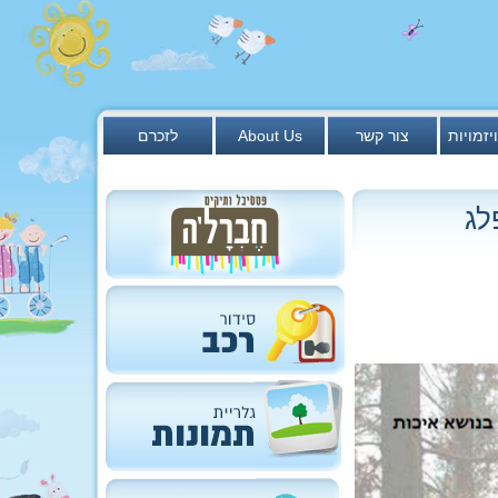
יזמויות
צור קשר
About Us
לזכרם
לג