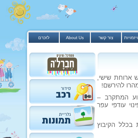
יזמויות
צור קשר
About Us
לזכרם
ש ארוחת שישי,
הרו להירשם!
וע המתקרב –
וי עודפי עפר
 בכלל הקיבוץ