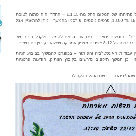
חדר המוזיקה – אנו שמחים להודיע על פתיחתו של המקום החל מה-1.1.15 – החדר יהיה פתוח לטובת
חובבי המוסיקה בימים א', ג' ו-ה' מ-15:00 עד 18:00, פרטים נוספים יפורסמו בהמשך – ניתן להתעניין אצל
ברית" בחודשים ינואר – פברואר: נשמח להמשיך ולקבל פניות של
 שישהו בקיבוץ כחודשיים.
בודות האינסטלציה והפיתוח – בכוונתנו להמשיך בביצוע חניות
וכן המשך תיקונים נדרשים בקיבוץ הוותיק. הודעות פרטניות
 שמח! נימרוד – בשם הנהלת הקהילה