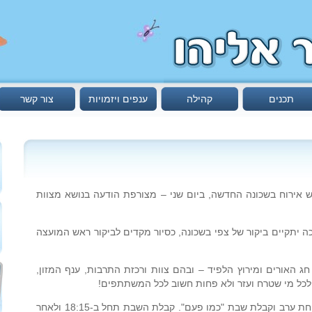
תכנים
קהילה
ענפים ויזמויות
צור קשר
 אירוח בשכונה החדשה, ביום שני – מצורפת הודעה בנושא מצוות
כה יתקיים ביקור של צפי בשכונה, כסיור מקדים לביקור ראש המועצה
חג האורים ומירוץ הלפיד – ובהם צוות ורכזת התרבות, ענף המזון,
 לכל מי שטרח ועזר ולא פחות חשוב לכל המשתתפים!
עוד בתרבות: בשבוע הבא מתוכננת ארוחת ערב וקבלת שבת "כמו פעם". קבלת השבת תחל ב-18:15 ולאחר