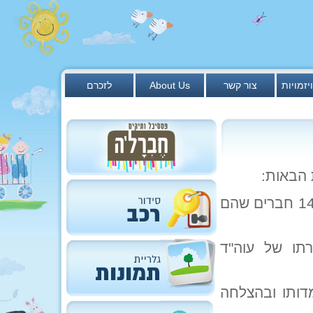
יזמויות
צור קשר
About Us
לזכרם
 הבאות:
בהצבעה לבחירת יו"ר ההנהלה הכלכלית השתתפו 149 חברים שהם
צביעו 55% בעד בחירתו של עוה"ד
דותו ובהצלחה