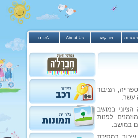
יזמויות
צור קשר
About Us
לזכרם
רייה, הציבור
 עשר.
הציוני במושב
וזמנים לפנות
עיכוב במסירת