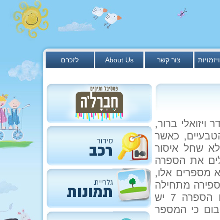
יזמויות
צור קשר
About Us
לזכרם
ויזואלי ברור,
טבעיים, כאשר
א שחל איסור
לים את הספרה
 מספרים אלו,
ספירה מתחילה
מחדש. כאשר יש מספר שמתחלק ב-7 וקיימת בו הספרה 7 יש
יד בום בום בום כי המספר