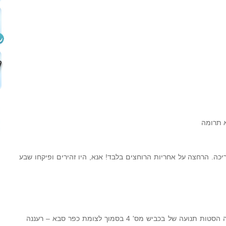
א תרומה
יכה. הרחצה על אחריות הרוחצים בלבד! אנא, היו זהירים ופיקחו שבע
כחלק מפרויקט כביש מס' 531 תבוצענה הסטות תנועה של בכביש מס' 4 בסמוך לצומת כפר סבא – רעננה