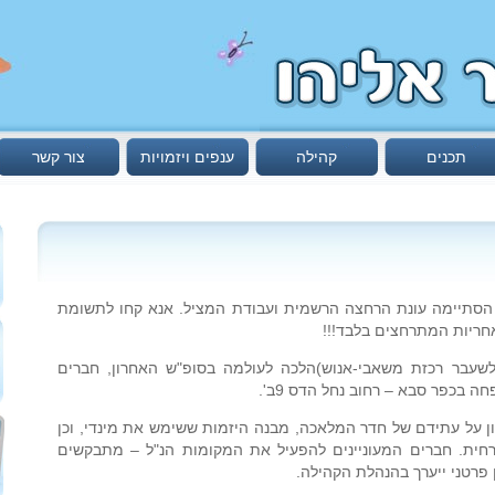
תכנים
קהילה
ענפים ויזמויות
צור קשר
הסתיימה עונת הרחצה הרשמית ועבודת המציל. אנא קחו לתשומת
חריות המתרחצים בלבד!!!
לשעבר רכזת משאבי-אנוש)הלכה לעולמה בסופ"ש האחרון, חברים
 בכפר סבא – רחוב נחל הדס 9ב'.
יון על עתידם של חדר המלאכה, מבנה היזמות ששימש את מינדי, וכן
חית. חברים המעוניינים להפעיל את המקומות הנ"ל – מתבקשים
 פרטני ייערך בהנהלת הקהילה.