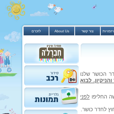
יזמויות
צור קשר
About Us
לזכרם
ר הכושר שלנו
הניקיון.
לבוא
שה החליפו
לפני
ץ לחדר כושר.