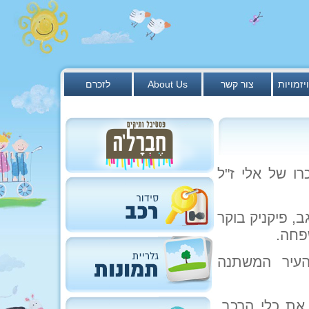
יזמויות
צור קשר
About Us
לזכרם
ו של אלי ז"ל
 פיקניק בוקר
פחה.
עיר המשתנה
7041, שם נחנה את כלי הרכב,