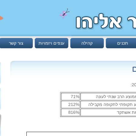
תכנים
קהילה
ענפים ויזמויות
צור קשר
ם
וצע הרב שנתי לעונה
71%
ע תקופתי לתקופה מקבילה
212%
מת אשתקד
816%