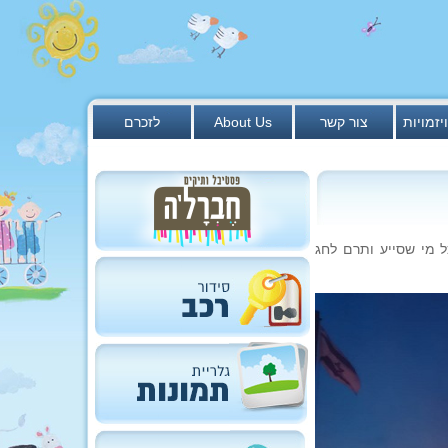
יזמויות
צור קשר
About Us
לזכרם
ל מי שסייע ותרם לחג