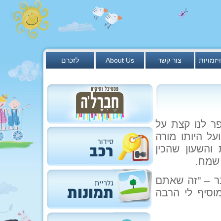
יזמויות
צור קשר
About Us
לזכרם
ן. אבנר סיפר לנו קצת על
על היותו מורה
והשעון שהכין
 שמח.
ר – "זה שאתם
מוסיף לי הרבה